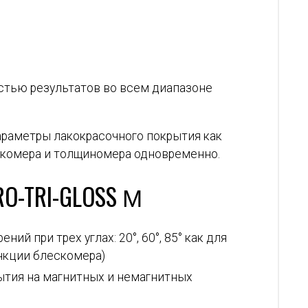
тью результатов во всем диапазоне
параметры лакокрасочного покрытия как
ескомера и толщиномера одновременно.
O-TRI-GLOSS Μ
й при трех углах: 20°, 60°, 85° как для
ункции блескомера)
ытия на магнитных и немагнитных