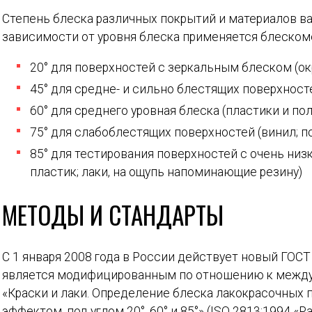
Степень блеска различных покрытий и материалов ва
зависимости от уровня блеска применяется блеском
20° для поверхностей с зеркальным блеском (о
45° для средне- и сильно блестящих поверхносте
60° для среднего уровная блеска (пластики и по
75° для слабоблестящих поверхностей (винил; п
85° для тестирования поверхностей с очень низ
пластик; лаки, на ощупь напоминающие резину)
МЕТОДЫ И СТАНДАРТЫ
С 1 января 2008 года в России действует новый ГОСТ
является модифицированным по отношению к между
«Краски и лаки. Определение блеска лакокрасочных
эффектом, под углом 20°, 60° и 85°» (ISO 2813:1994 «Pai