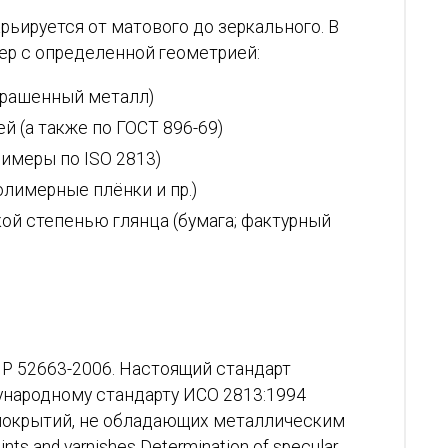
рьируется от матового до зеркального. В
ер с определенной геометрией:
крашенный металл)
й (а также по ГОСТ 896-69)
лимеры по ISO 2813)
олимерные плёнки и пр.)
кой степенью глянца (бумага; фактурный
 Р 52663-2006. Настоящий стандарт
народному стандарту ИСО 2813:1994
 покрытий, не обладающих металлическим
nts and varnishes Determination of specular