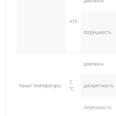
диапазон
ATK
погрешность
диапазон
T,
Канал температуры
дискретность
°C
погрешность