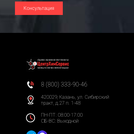
Консультация
8 (800) 333-90-46
420029, Казань, ул. Сибирский
тракт, д.27 п. 1-48
ПН-ПТ: 08:00-17:00
СБ-ВС: Выходной