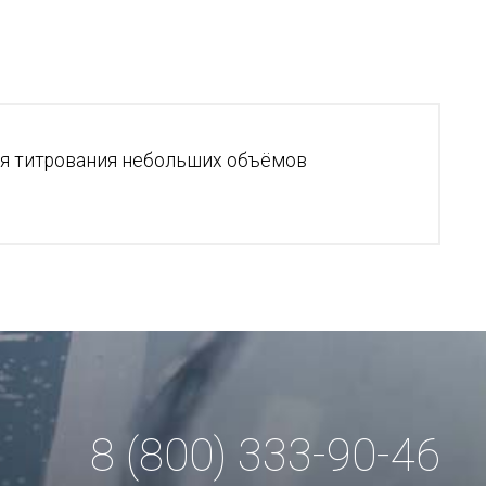
для титрования небольших объёмов
8 (800) 333-90-46