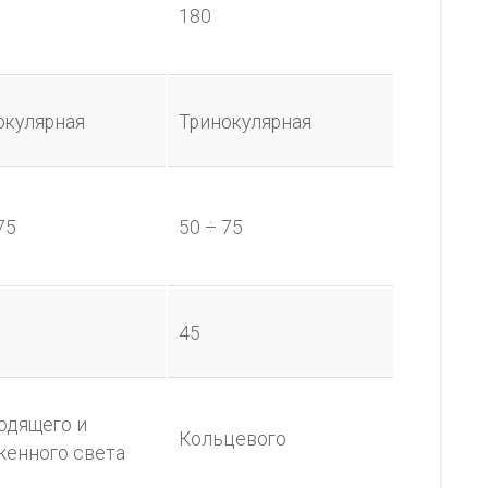
180
окулярная
Тринокулярная
75
50 ÷ 75
45
одящего и
Кольцевого
женного света