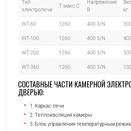
Тип
Напряжение
Ве
Т макс С
электропечи
В
кг
WT-60
1260
400 3/N
30
WT-100
1260
400 3/N
40
WT-200
1260
400 3/N
50
WT-360
1260
400 3/N
10
СОСТАВНЫЕ ЧАСТИ КАМЕРНОЙ ЭЛЕКТР
ДВЕРЬЮ:
1. Каркас печи
2. Теплоизоляция камеры
3. Блок управления температурным режи