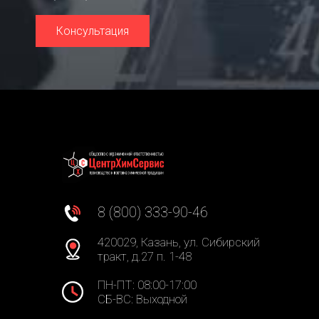
Консультация
8 (800) 333-90-46
420029, Казань, ул. Сибирский
тракт, д.27 п. 1-48
ПН-ПТ: 08:00-17:00
СБ-ВС: Выходной